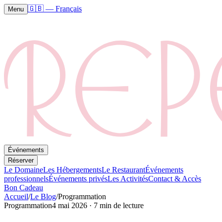
🇬🇧
—
Français
Menu
Événements
Réserver
Le Domaine
Les Hébergements
Le Restaurant
Événements
professionnels
Événements privés
Les Activités
Contact & Accès
Bon Cadeau
Accueil
/
Le Blog
/
Programmation
Programmation
4 mai 2026
·
7 min de lecture