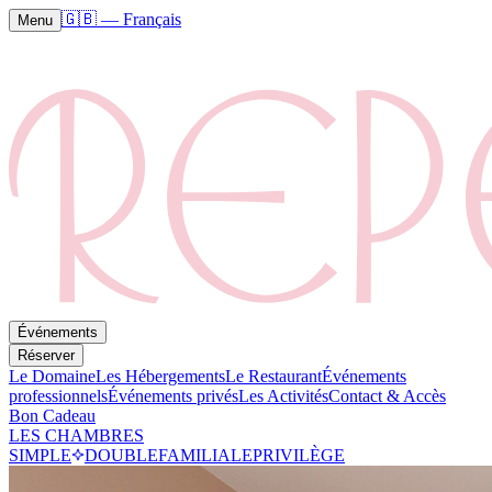
🇬🇧
—
Français
Menu
Événements
Réserver
Le Domaine
Les Hébergements
Le Restaurant
Événements
professionnels
Événements privés
Les Activités
Contact & Accès
Bon Cadeau
LES CHAMBRES
SIMPLE
DOUBLE
FAMILIALE
PRIVILÈGE